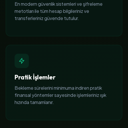
En modern güvenlik sistemleri ve şifreleme
metotları ile tüm hesap bilgileriniz ve
transferleriniz güvende tutulur.
Pratik İşlemler
Bekleme sürelerini minimuma indiren pratik
finansal yöntemler sayesinde işlemleriniz ışık
hızında tamamlanır.