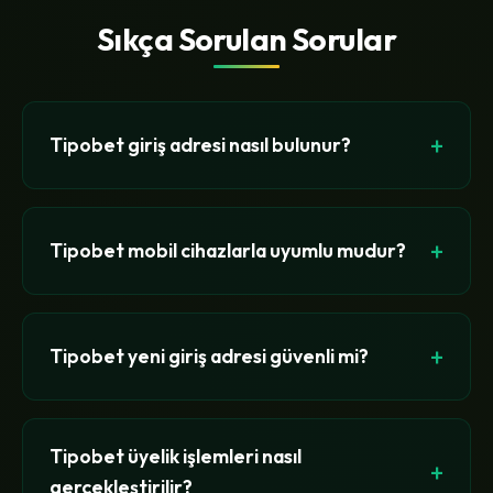
Sıkça Sorulan Sorular
Tipobet giriş adresi nasıl bulunur?
Tipobet mobil cihazlarla uyumlu mudur?
Tipobet yeni giriş adresi güvenli mi?
Tipobet üyelik işlemleri nasıl
gerçekleştirilir?