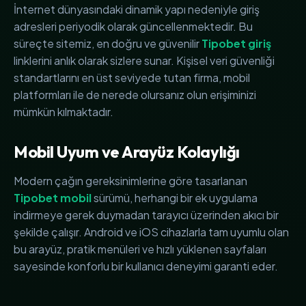
İnternet dünyasındaki dinamik yapı nedeniyle giriş
adresleri periyodik olarak güncellenmektedir. Bu
süreçte sitemiz, en doğru ve güvenilir
Tipobet giriş
linklerini anlık olarak sizlere sunar. Kişisel veri güvenliği
standartlarını en üst seviyede tutan firma, mobil
platformları ile de nerede olursanız olun erişiminizi
mümkün kılmaktadır.
Mobil Uyum ve Arayüz Kolaylığı
Modern çağın gereksinimlerine göre tasarlanan
Tipobet mobil
sürümü, herhangi bir ek uygulama
indirmeye gerek duymadan tarayıcı üzerinden akıcı bir
şekilde çalışır. Android ve iOS cihazlarla tam uyumlu olan
bu arayüz, pratik menüleri ve hızlı yüklenen sayfaları
sayesinde konforlu bir kullanıcı deneyimi garanti eder.