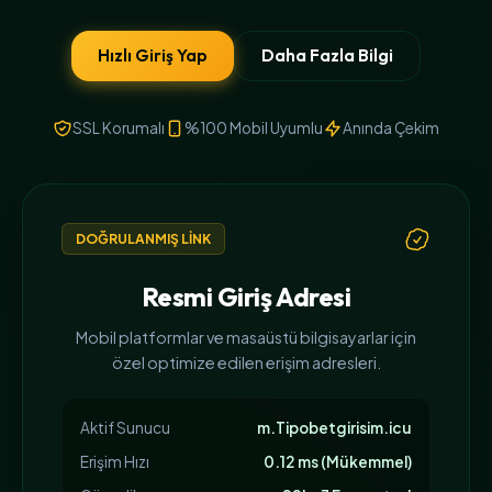
Hızlı Giriş Yap
Daha Fazla Bilgi
SSL Korumalı
%100 Mobil Uyumlu
Anında Çekim
DOĞRULANMIŞ LINK
Resmi Giriş Adresi
Mobil platformlar ve masaüstü bilgisayarlar için
özel optimize edilen erişim adresleri.
Aktif Sunucu
m.Tipobetgirisim.icu
Erişim Hızı
0.12 ms (Mükemmel)