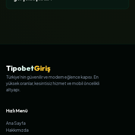
Tipobet
Giriş
Türkiye'nin güvenilir ve modern eğlence kapısı. En
yüksek oranlar, kesintisiz hizmet ve mobil öncelikli
altyapı.
Hızlı Menü
Ana Sayfa
Hakkımızda