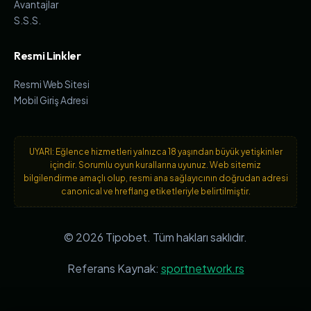
Avantajlar
S.S.S.
Resmi Linkler
Resmi Web Sitesi
Mobil Giriş Adresi
UYARI: Eğlence hizmetleri yalnızca 18 yaşından büyük yetişkinler
içindir. Sorumlu oyun kurallarına uyunuz. Web sitemiz
bilgilendirme amaçlı olup, resmi ana sağlayıcının doğrudan adresi
canonical ve hreflang etiketleriyle belirtilmiştir.
© 2026 Tipobet. Tüm hakları saklıdır.
Referans Kaynak:
sportnetwork.rs