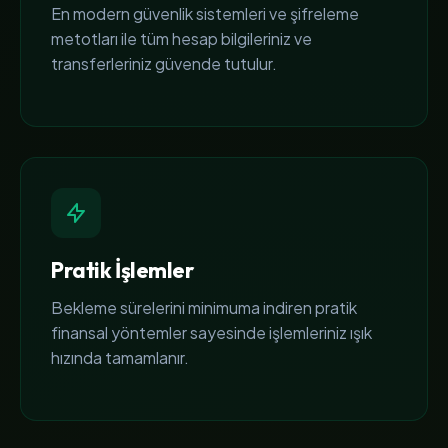
En modern güvenlik sistemleri ve şifreleme
metotları ile tüm hesap bilgileriniz ve
transferleriniz güvende tutulur.
Pratik İşlemler
Bekleme sürelerini minimuma indiren pratik
finansal yöntemler sayesinde işlemleriniz ışık
hızında tamamlanır.