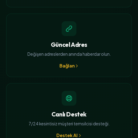
Güncel Adres
Değişen adreslerden anında haberdar olun.
Bağlan
Canlı Destek
7/24 kesintisiz müşteri temsilcisi desteği.
Destek Al