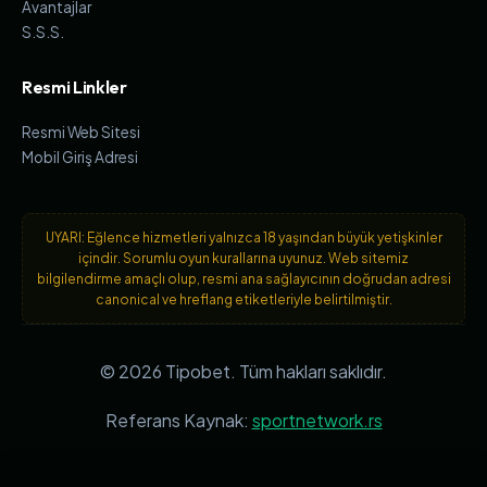
Avantajlar
S.S.S.
Resmi Linkler
Resmi Web Sitesi
Mobil Giriş Adresi
UYARI: Eğlence hizmetleri yalnızca 18 yaşından büyük yetişkinler
içindir. Sorumlu oyun kurallarına uyunuz. Web sitemiz
bilgilendirme amaçlı olup, resmi ana sağlayıcının doğrudan adresi
canonical ve hreflang etiketleriyle belirtilmiştir.
© 2026 Tipobet. Tüm hakları saklıdır.
Referans Kaynak:
sportnetwork.rs