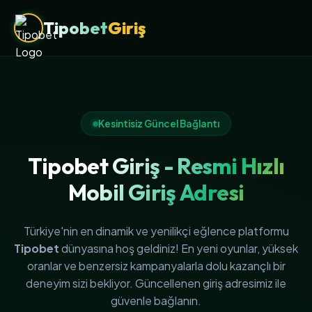
Tipobet
Giriş
Kesintisiz Güncel Bağlantı
Tipobet Giriş - Resmi Hızlı
Mobil Giriş Adresi
Türkiye'nin en dinamik ve yenilikçi eğlence platformu
Tipobet
dünyasına hoş geldiniz! En yeni oyunlar, yüksek
oranlar ve benzersiz kampanyalarla dolu kazançlı bir
deneyim sizi bekliyor. Güncellenen giriş adresimiz ile
güvenle bağlanın.