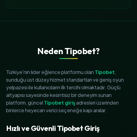
Neden Tipobet?
Türkiye'nin lider eğlence platformu olan
Tipobet
,
sunduğu üst düzey hizmet standartları ve geniş oyun
yelpazesi ile kullanıcıların ilk tercihi olmaktadır. Güçlü
altyapısı sayesinde kesintisiz bir deneyim sunan
platform, güncel
Tipobet giriş
adresleri üzerinden
binlerce heyecan verici seçeneğe kapı aralar.
Hızlı ve Güvenli Tipobet Giriş