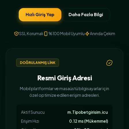
Hızlı Giriş Yap
Daha Fazla Bilgi
SSL Korumalı
%100 Mobil Uyumlu
Anında Çekim
DOĞRULANMIŞ LINK
Resmi Giriş Adresi
Mobil platformlar ve masaüstü bilgisayarlar için
özel optimize edilen erişim adresleri.
Aktif Sunucu
m.Tipobetgirisim.icu
Erişim Hızı
0.12 ms (Mükemmel)