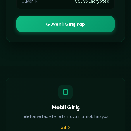
Güvenlik
SSL v3 Encrypted
Güvenli Giriş Yap
Mobil Giriş
Telefon ve tabletlerle tam uyumlu mobil arayüz.
Git