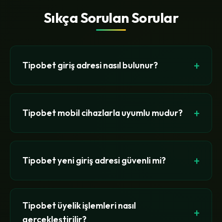
Sıkça Sorulan Sorular
Tipobet giriş adresi nasıl bulunur?
Tipobet mobil cihazlarla uyumlu mudur?
Tipobet yeni giriş adresi güvenli mi?
Tipobet üyelik işlemleri nasıl
gerçekleştirilir?