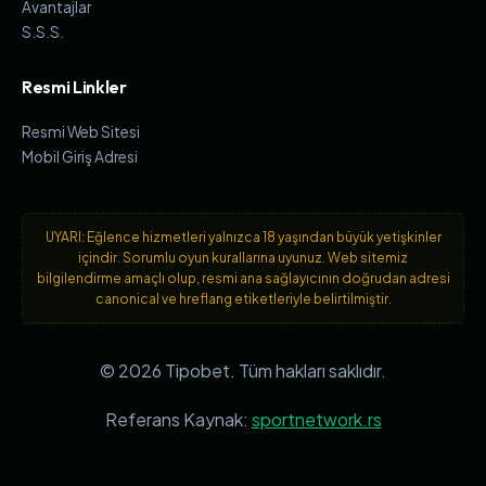
Avantajlar
S.S.S.
Resmi Linkler
Resmi Web Sitesi
Mobil Giriş Adresi
UYARI: Eğlence hizmetleri yalnızca 18 yaşından büyük yetişkinler
içindir. Sorumlu oyun kurallarına uyunuz. Web sitemiz
bilgilendirme amaçlı olup, resmi ana sağlayıcının doğrudan adresi
canonical ve hreflang etiketleriyle belirtilmiştir.
© 2026 Tipobet. Tüm hakları saklıdır.
Referans Kaynak:
sportnetwork.rs