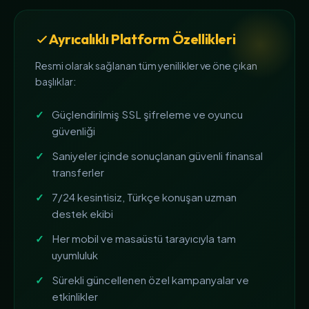
Ayrıcalıklı Platform Özellikleri
Resmi olarak sağlanan tüm yenilikler ve öne çıkan
başlıklar:
Güçlendirilmiş SSL şifreleme ve oyuncu
güvenliği
Saniyeler içinde sonuçlanan güvenli finansal
transferler
7/24 kesintisiz, Türkçe konuşan uzman
destek ekibi
Her mobil ve masaüstü tarayıcıyla tam
uyumluluk
Sürekli güncellenen özel kampanyalar ve
etkinlikler