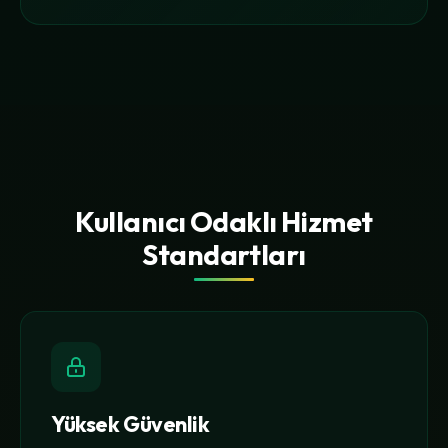
Kullanıcı Odaklı Hizmet
Standartları
Yüksek Güvenlik