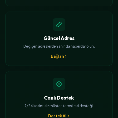
Güncel Adres
Değişen adreslerden anında haberdar olun.
Bağlan
Canlı Destek
7/24 kesintisiz müşteri temsilcisi desteği.
Destek Al