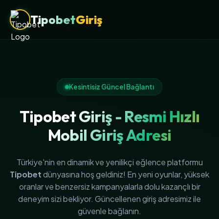
Tipobet
Giriş
Kesintisiz Güncel Bağlantı
Tipobet Giriş - Resmi Hızlı
Mobil Giriş Adresi
Türkiye'nin en dinamik ve yenilikçi eğlence platformu
Tipobet
dünyasına hoş geldiniz! En yeni oyunlar, yüksek
oranlar ve benzersiz kampanyalarla dolu kazançlı bir
deneyim sizi bekliyor. Güncellenen giriş adresimiz ile
güvenle bağlanın.