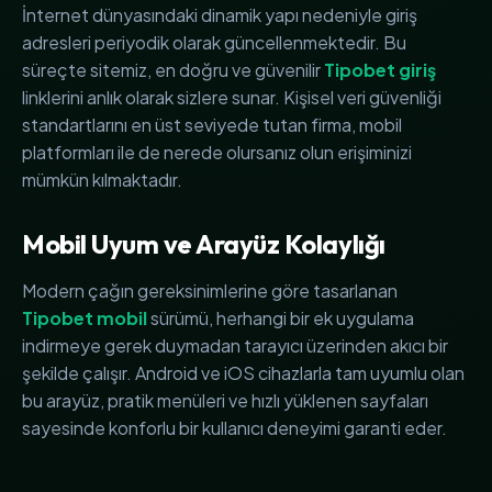
İnternet dünyasındaki dinamik yapı nedeniyle giriş
adresleri periyodik olarak güncellenmektedir. Bu
süreçte sitemiz, en doğru ve güvenilir
Tipobet giriş
linklerini anlık olarak sizlere sunar. Kişisel veri güvenliği
standartlarını en üst seviyede tutan firma, mobil
platformları ile de nerede olursanız olun erişiminizi
mümkün kılmaktadır.
Mobil Uyum ve Arayüz Kolaylığı
Modern çağın gereksinimlerine göre tasarlanan
Tipobet mobil
sürümü, herhangi bir ek uygulama
indirmeye gerek duymadan tarayıcı üzerinden akıcı bir
şekilde çalışır. Android ve iOS cihazlarla tam uyumlu olan
bu arayüz, pratik menüleri ve hızlı yüklenen sayfaları
sayesinde konforlu bir kullanıcı deneyimi garanti eder.