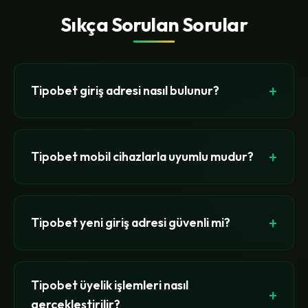
Sıkça Sorulan Sorular
Tipobet giriş adresi nasıl bulunur?
Tipobet mobil cihazlarla uyumlu mudur?
Tipobet yeni giriş adresi güvenli mi?
Tipobet üyelik işlemleri nasıl
gerçekleştirilir?