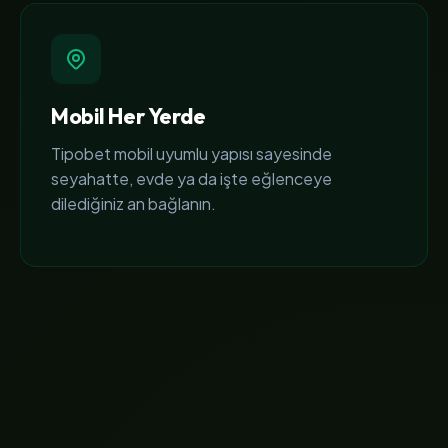
Mobil Her Yerde
Tipobet mobil uyumlu yapısı sayesinde
seyahatte, evde ya da işte eğlenceye
dilediğiniz an bağlanın.