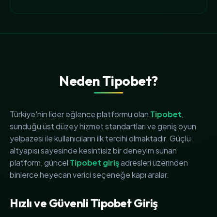
Neden Tipobet?
Türkiye'nin lider eğlence platformu olan
Tipobet
,
sunduğu üst düzey hizmet standartları ve geniş oyun
yelpazesi ile kullanıcıların ilk tercihi olmaktadır. Güçlü
altyapısı sayesinde kesintisiz bir deneyim sunan
platform, güncel
Tipobet giriş
adresleri üzerinden
binlerce heyecan verici seçeneğe kapı aralar.
Hızlı ve Güvenli Tipobet Giriş