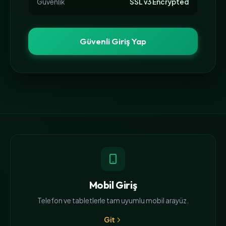
Güvenlik
SSL v3 Encrypted
Güvenli Giriş Yap
Mobil Giriş
Telefon ve tabletlerle tam uyumlu mobil arayüz.
Git