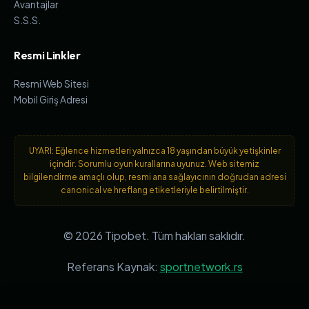
Avantajlar
S.S.S.
Resmi Linkler
Resmi Web Sitesi
Mobil Giriş Adresi
UYARI: Eğlence hizmetleri yalnızca 18 yaşından büyük yetişkinler
içindir. Sorumlu oyun kurallarına uyunuz. Web sitemiz
bilgilendirme amaçlı olup, resmi ana sağlayıcının doğrudan adresi
canonical ve hreflang etiketleriyle belirtilmiştir.
© 2026 Tipobet. Tüm hakları saklıdır.
Referans Kaynak:
sportnetwork.rs