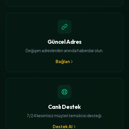
Güncel Adres
Değişen adreslerden anında haberdar olun.
Bağlan
Canlı Destek
7/24 kesintisiz müşteri temsilcisi desteği.
Destek Al