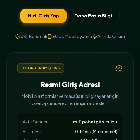
Hızlı Giriş Yap
Daha Fazla Bilgi
SSL Korumalı
%100 Mobil Uyumlu
Anında Çekim
DOĞRULANMIŞ LINK
Resmi Giriş Adresi
Mobil platformlar ve masaüstü bilgisayarlar için
özel optimize edilen erişim adresleri.
Aktif Sunucu
m.Tipobetgirisim.icu
Erişim Hızı
0.12 ms (Mükemmel)