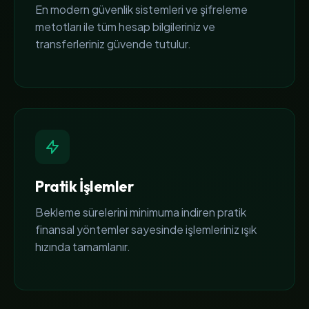
En modern güvenlik sistemleri ve şifreleme
metotları ile tüm hesap bilgileriniz ve
transferleriniz güvende tutulur.
Pratik İşlemler
Bekleme sürelerini minimuma indiren pratik
finansal yöntemler sayesinde işlemleriniz ışık
hızında tamamlanır.