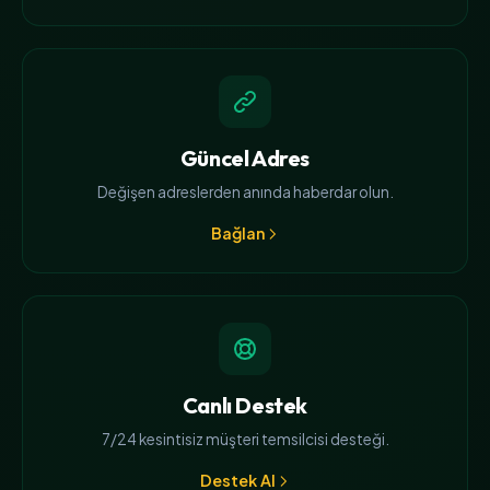
Güncel Adres
Değişen adreslerden anında haberdar olun.
Bağlan
Canlı Destek
7/24 kesintisiz müşteri temsilcisi desteği.
Destek Al